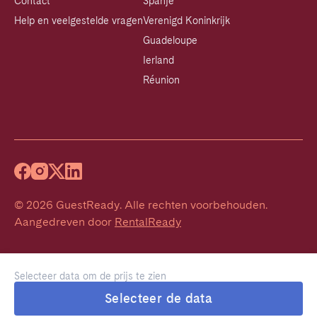
Contact
Spanje
Help en veelgestelde vragen
Verenigd Koninkrijk
Guadeloupe
Ierland
Réunion
©
2026
GuestReady
.
Alle rechten voorbehouden.
Aangedreven door
RentalReady
Selecteer data om de prijs te zien
Selecteer de data