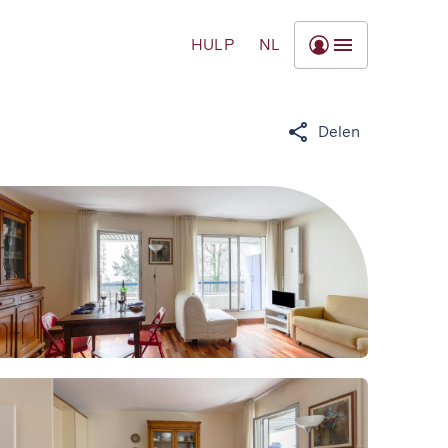
HULP
NL
Delen