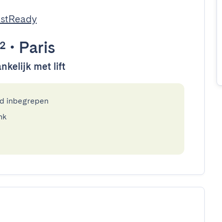
estReady
²
•
Paris
nkelijk met lift
ed inbegrepen
nk