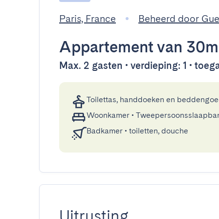
Paris, France
Beheerd door Gu
Appartement
van 30m
Max. 2 gasten • verdieping: 1 • toega
Toilettas, handdoeken en beddengo
Woonkamer
•
Tweepersoonsslaapba
Badkamer
•
toiletten, douche
Uitrusting