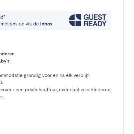
ng?
 met ons op via de
Inbox
.
inderen
.
by's
.
mmodatie grondig voor en na elk verblijf.
t.
erveer een privéchauffeur, materiaal voor kinderen,
r.