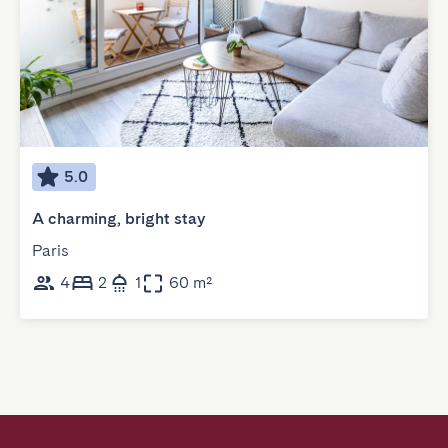
5.0
A charming, bright stay
Paris
4
2
1
60 m²