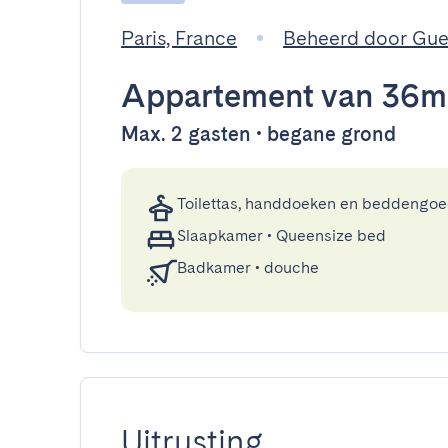
Paris, France
Beheerd door Gu
Appartement
van 36m
Max. 2 gasten • begane grond
Toilettas, handdoeken en beddengo
Slaapkamer
•
Queensize bed
Badkamer
•
douche
Uitrusting