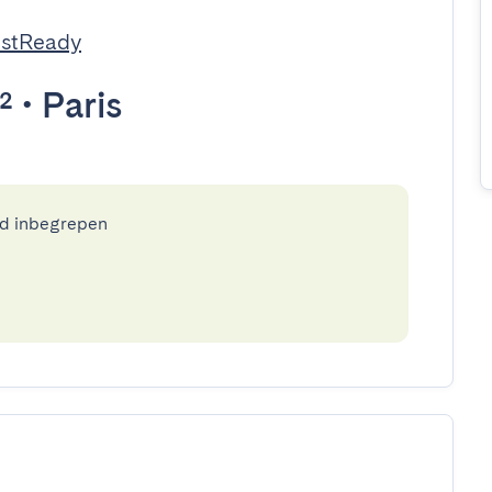
estReady
²
•
Paris
ed inbegrepen