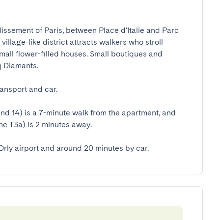
dissement of Paris, between Place d'Italie and Parc 
illage-like district attracts walkers who stroll 
mall flower-filled houses. Small boutiques and 
Diamants.

nsport and car.

nd 14) is a 7-minute walk from the apartment, and 
e T3a) is 2 minutes away.

Orly airport and around 20 minutes by car.