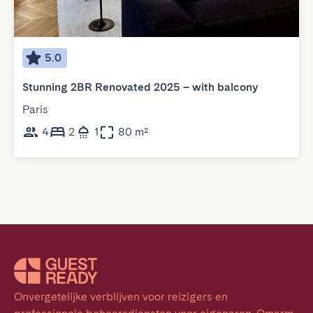
5.0
Stunning 2BR Renovated 2025 – with balcony
Paris
4
2
1
80 m²
Onvergetelijke verblijven voor reizigers en 