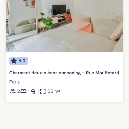
5.0
Charmant deux-pièces cocooning – Rue Mouffetard
Paris
2
1
1
55 m²