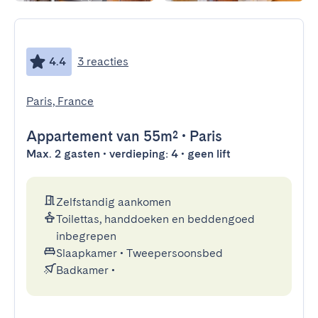
4.4
3 reacties
Paris, France
Appartement
van 55m²
•
Paris
Max. 2 gasten • verdieping: 4 • geen lift
Zelfstandig aankomen
Toilettas, handdoeken en beddengoed
inbegrepen
Slaapkamer
•
Tweepersoonsbed
Badkamer
•