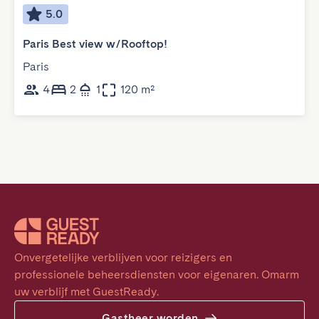
5.0
Paris Best view w/Rooftop!
Paris
4
2
1
120 m²
Onvergetelijke verblijven voor reizigers en 
professionele beheersdiensten voor eigenaren. Omarm 
uw verblijf met GuestReady.
Gastheer worden