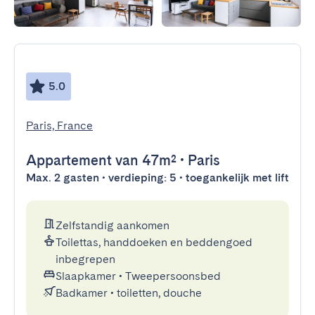
5.0
Paris, France
Appartement
van 47m²
•
Paris
Max. 2 gasten • verdieping: 5 • toegankelijk met lift
Zelfstandig aankomen
Toilettas, handdoeken en beddengoed
inbegrepen
Slaapkamer
•
Tweepersoonsbed
Badkamer
•
toiletten, douche