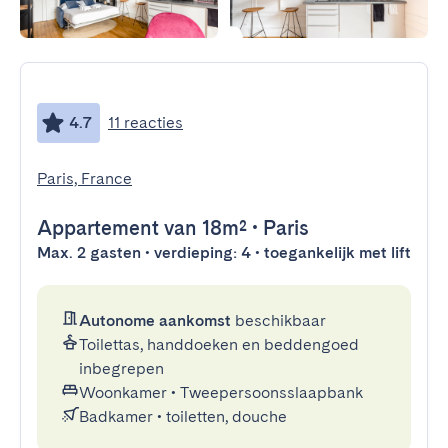
4.7
11 reacties
Paris, France
Appartement
van 18m²
•
Paris
Max. 2 gasten • verdieping: 4 • toegankelijk met lift
Autonome aankomst
beschikbaar
Toilettas, handdoeken en beddengoed
inbegrepen
Woonkamer
•
Tweepersoonsslaapbank
Badkamer
•
toiletten, douche