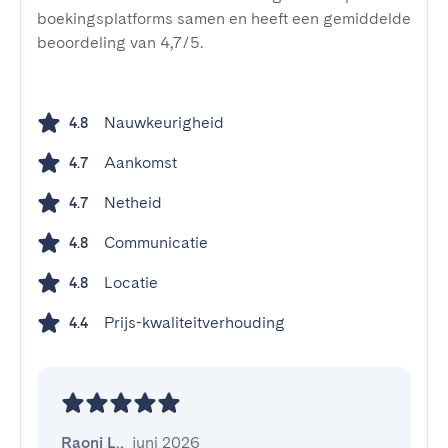
boekingsplatforms samen en heeft een gemiddelde
beoordeling van 4,7/5.
Nauwkeurigheid
4.8
Aankomst
4.7
Netheid
4.7
Communicatie
4.8
Locatie
4.8
Prijs-kwaliteitverhouding
4.4
Raoni L.
,
juni 2026