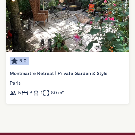
5.0
Montmartre Retreat | Private Garden & Style
Paris
5
3
1
80 m²