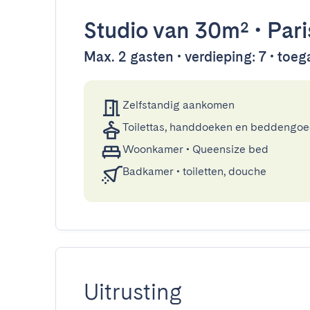
Studio
van 30m²
•
Pari
Max. 2 gasten • verdieping: 7 • toega
Zelfstandig aankomen
Toilettas, handdoeken en beddengo
Woonkamer
•
Queensize bed
Badkamer
•
toiletten, douche
Uitrusting