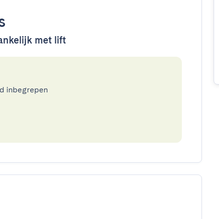
s
nkelijk met lift
ed inbegrepen