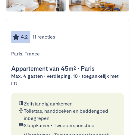
4.2
11 reacties
Paris, France
Appartement
van 45m²
•
Paris
Max. 4 gasten • verdieping: 10 • toegankelijk met
lift
Zelfstandig aankomen
Toilettas, handdoeken en beddengoed
inbegrepen
Slaapkamer
•
Tweepersoonsbed