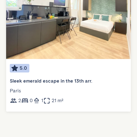
5.0
Sleek emerald escape in the 13th arr.
Paris
2
0
1
21 m²