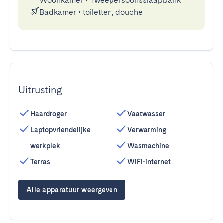
Woonkamer
•
Tweepersoonsslaapbank
Badkamer
•
toiletten, douche
Uitrusting
Haardroger
Vaatwasser
Laptopvriendelijke
Verwarming
werkplek
Wasmachine
Terras
WiFi-internet
Alle apparatuur weergeven