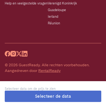
Help en veelgestelde vragen
Verenigd Koninkrijk
Guadeloupe
Ierland
Réunion
©
2026
GuestReady
.
Alle rechten voorbehouden.
Aangedreven door
RentalReady
Selecteer data om de prijs te zien
Selecteer de data