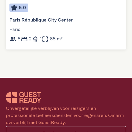
5.0
Paris République City Center
Paris
5
2
1
65 m²
Onvergetelijke verblijven voor reizigers en 
professionele beheersdiensten voor eigenaren. Omarm 
uw verblijf met GuestReady.