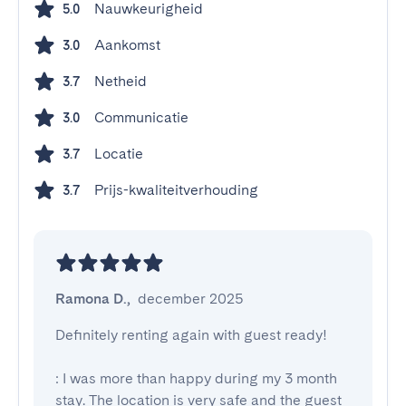
Nauwkeurigheid
5.0
Aankomst
3.0
Netheid
3.7
Communicatie
3.0
Locatie
3.7
Prijs-kwaliteitverhouding
3.7
Ramona D.
,
december 2025
Definitely renting again with guest ready!

: I was more than happy during my 3 month 
stay. The location is very safe and the guest 