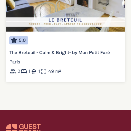
5.0
The Breteuil - Calm & Bright- by Mon Petit Faré
Paris
2
1
1
49 m²