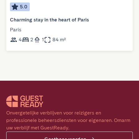
5.0
Charming stay in the heart of Paris
Paris
4
2
1
84 m²
Onvergetelijke verblijven voor reizigers en 
professionele beheersdiensten voor eigenaren. Omarm 
uw verblijf met GuestReady.