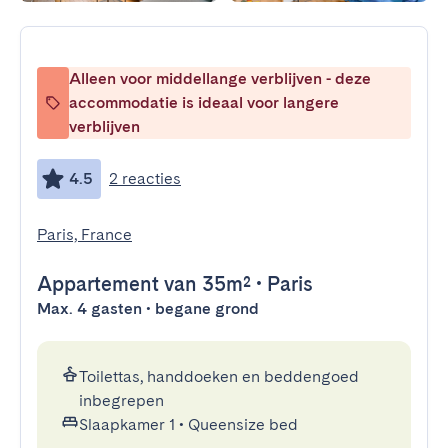
Alleen voor middellange verblijven - deze
accommodatie is ideaal voor langere
verblijven
4.5
2 reacties
Paris, France
Appartement
van 35m²
•
Paris
Max. 4 gasten • begane grond
Toilettas, handdoeken en beddengoed
inbegrepen
Slaapkamer 1
•
Queensize bed