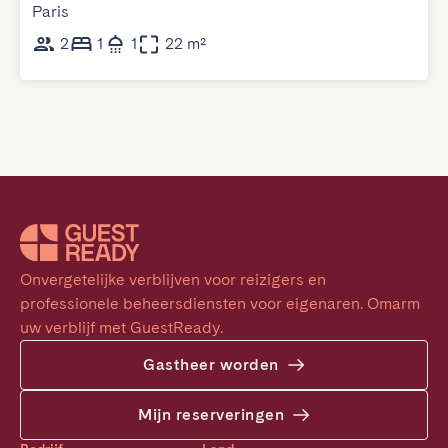
Paris
2
1
1
22 m²
Onvergetelijke verblijven voor reizigers en 
professionele beheersdiensten voor eigenaren. Omarm 
uw verblijf met GuestReady.
Gastheer worden
Mijn reserveringen