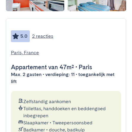
5.0
2 reacties
Paris, France
Appartement
van 47m²
•
Paris
Max. 2 gasten • verdieping: 11 • toegankelijk met
lift
Zelfstandig aankomen
Toilettas, handdoeken en beddengoed
inbegrepen
Slaapkamer
•
Tweepersoonsbed
Badkamer
•
douche, badkuip