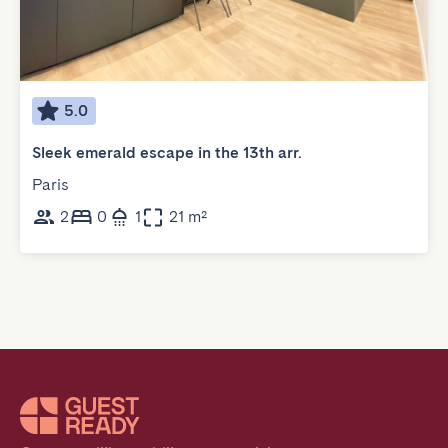
5.0
Sleek emerald escape in the 13th arr.
Paris
2
0
1
21 m²