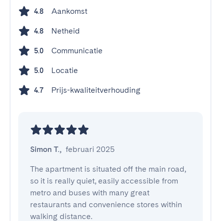
Aankomst
4.8
Netheid
4.8
Communicatie
5.0
Locatie
5.0
Prijs-kwaliteitverhouding
4.7
Simon T.
,
februari 2025
The apartment is situated off the main road, 
so it is really quiet, easily accessible from 
metro and buses with many great 
restaurants and convenience stores within 
walking distance.
