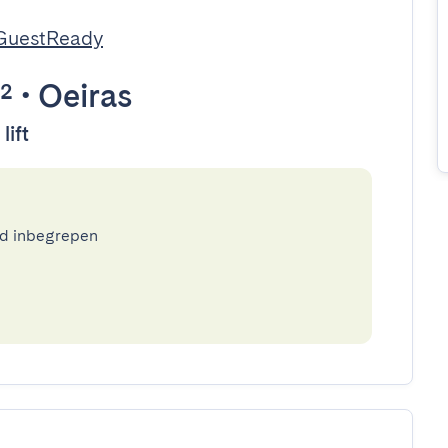
GuestReady
²
•
Oeiras
lift
ed inbegrepen