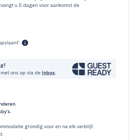
tvangt u 5 dagen voor aankomst de
t
opslaan?
ng?
 met ons op via de
Inbox
.
inderen
.
by's
.
mmodatie grondig voor en na elk verblijf.
t.