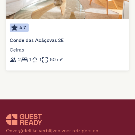
4.7
Conde das Acáçovas 2E
Oeiras
2
1
1
60 m²
Onvergetelijke verblijven voor reizigers en 