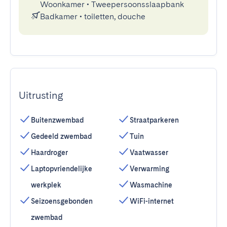
Woonkamer
•
Tweepersoonsslaapbank
Badkamer
•
toiletten, douche
Uitrusting
Buitenzwembad
Straatparkeren
Gedeeld zwembad
Tuin
Haardroger
Vaatwasser
Laptopvriendelijke
Verwarming
werkplek
Wasmachine
Seizoensgebonden
WiFi-internet
zwembad