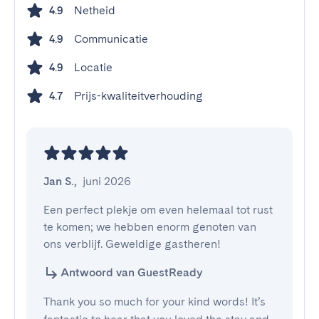
Netheid
4.9
Communicatie
4.9
Locatie
4.9
Prijs-kwaliteitverhouding
4.7
Jan S.
,
juni 2026
Een perfect plekje om even helemaal tot rust 
te komen; we hebben enorm genoten van 
ons verblijf. Geweldige gastheren!
Antwoord van GuestReady
Thank you so much for your kind words! It’s