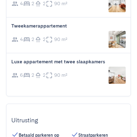
4
2
2
90 m²
Tweekamerappartement
4
2
2
90 m²
Luxe appartement met twee slaapkamers
6
2
2
90 m²
Uitrusting
Betaald parkeren op
Straatparkeren