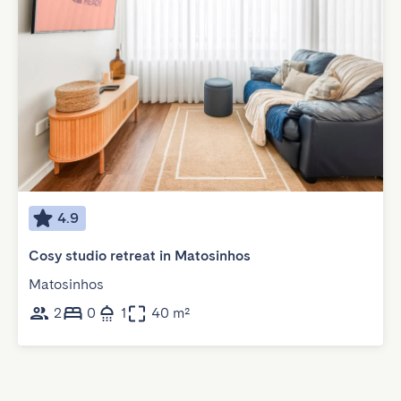
4.9
Cosy studio retreat in Matosinhos
Matosinhos
2
0
1
40 m²