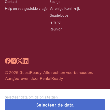
Contact
Spanje
Help en veelgestelde vragen
Verenigd Koninkrijk
Guadeloupe
Ierland
Réunion
©
2026
GuestReady
.
Alle rechten voorbehouden.
Aangedreven door
RentalReady
Selecteer data om de prijs te zien
Selecteer de data