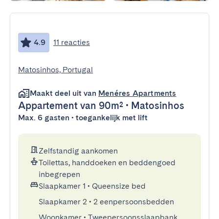
4.9
11 reacties
Matosinhos, Portugal
Maakt deel uit van
Menéres Apartments
Appartement
van 90m²
•
Matosinhos
Max. 6 gasten • toegankelijk met lift
Zelfstandig aankomen
Toilettas, handdoeken en beddengoed
inbegrepen
Slaapkamer 1
•
Queensize bed
Slaapkamer 2
•
2 eenpersoonsbedden
Woonkamer
•
Tweepersoonsslaapbank