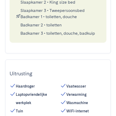
Slaapkamer 2
•
King size bed
Slaapkamer 3
•
Tweepersoonsbed
Badkamer 1
•
toiletten, douche
Badkamer 2
•
toiletten
Badkamer 3
•
toiletten, douche, badkuip
Uitrusting
Haardroger
Vaatwasser
Laptopvriendelijke
Verwarming
werkplek
Wasmachine
Tuin
WiFi-internet