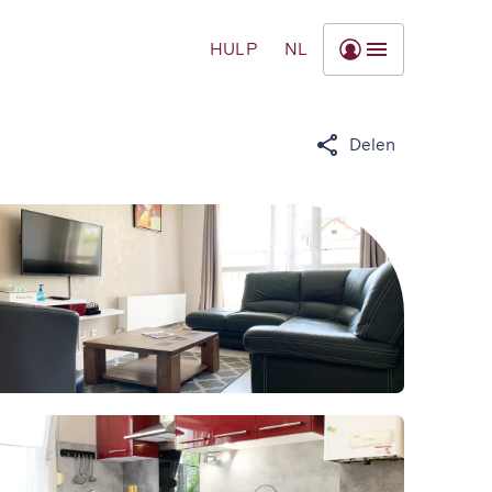
HULP
NL
Delen