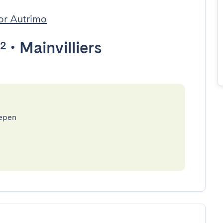
or Autrimo
²
•
Mainvilliers
epen