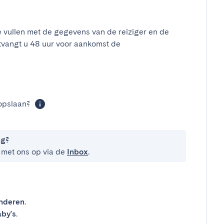
e vullen met de gegevens van de reiziger en de
tvangt u 48 uur voor aankomst de
t
opslaan?
ng?
 met ons op via de
Inbox
.
inderen
.
by's
.