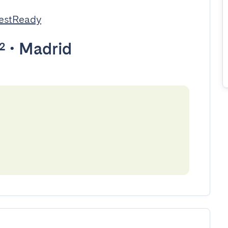
estReady
²
•
Madrid