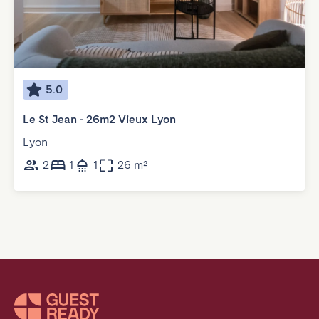
5.0
Le St Jean - 26m2 Vieux Lyon
Lyon
2
1
1
26 m²