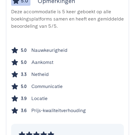
Opmerkingen
5.0
Deze accommodatie is 5 keer geboekt op alle
boekingsplatforms samen en heeft een gemiddelde
beoordeling van 5/5.
Nauwkeurigheid
5.0
Aankomst
5.0
Netheid
3.3
Communicatie
5.0
Locatie
3.9
Prijs-kwaliteitverhouding
3.6