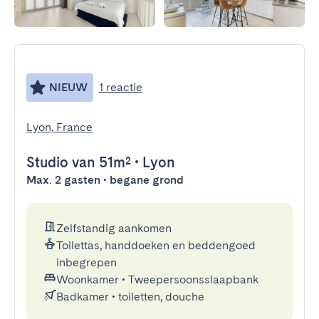
NIEUW
1 reactie
Lyon, France
Studio
van 51m²
•
Lyon
Max. 2 gasten • begane grond
Zelfstandig aankomen
Toilettas, handdoeken en beddengoed
inbegrepen
Woonkamer
•
Tweepersoonsslaapbank
Badkamer
•
toiletten, douche