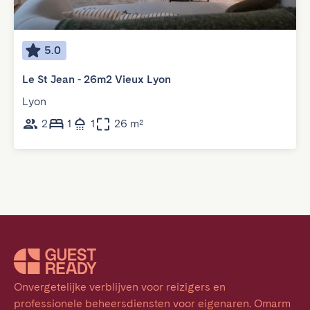
5.0
Le St Jean - 26m2 Vieux Lyon
Lyon
2
1
1
26 m²
Onvergetelijke verblijven voor reizigers en 
professionele beheersdiensten voor eigenaren. Omarm 