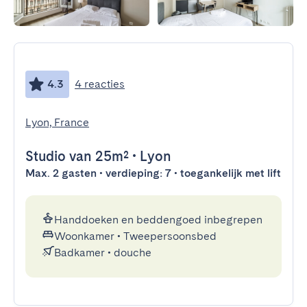
4.3
4 reacties
Lyon, France
Studio
van 25m²
•
Lyon
Max. 2 gasten • verdieping: 7 • toegankelijk met lift
Handdoeken en beddengoed inbegrepen
Woonkamer
•
Tweepersoonsbed
Badkamer
•
douche