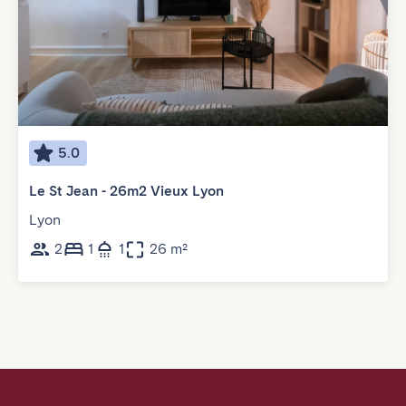
5.0
Le St Jean - 26m2 Vieux Lyon
Lyon
2
1
1
26 m²