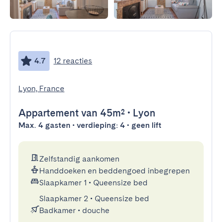
4.7
12 reacties
Lyon, France
Appartement
van 45m²
•
Lyon
Max. 4 gasten • verdieping: 4 • geen lift
Zelfstandig aankomen
Handdoeken en beddengoed inbegrepen
Slaapkamer 1
•
Queensize bed
Slaapkamer 2
•
Queensize bed
Badkamer
•
douche