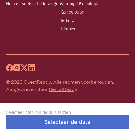
Help en veelgestelde vragen
Verenigd Koninkrijk
Guadeloupe
Ierland
Réunion
©
2026
GuestReady
.
Alle rechten voorbehouden.
Aangedreven door
RentalReady
Selecteer data om de prijs te zien
Selecteer de data