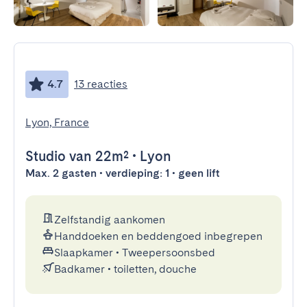
4.7
13 reacties
Lyon, France
Studio
van 22m²
•
Lyon
Max. 2 gasten • verdieping: 1 • geen lift
Zelfstandig aankomen
Handdoeken en beddengoed inbegrepen
Slaapkamer
•
Tweepersoonsbed
Badkamer
•
toiletten, douche