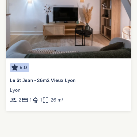
5.0
Le St Jean - 26m2 Vieux Lyon
Lyon
2
1
1
26 m²