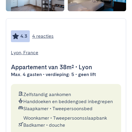
4.3
4 reacties
Lyon, France
Appartement
van 38m²
•
Lyon
Max. 4 gasten • verdieping: 5 • geen lift
Zelfstandig aankomen
Handdoeken en beddengoed inbegrepen
Slaapkamer
•
Tweepersoonsbed
Woonkamer
•
Tweepersoonsslaapbank
Badkamer
•
douche