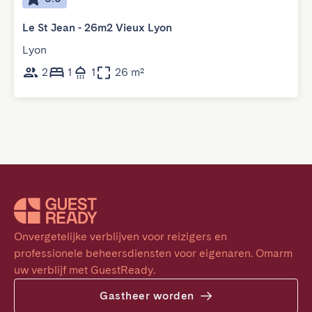
Le St Jean - 26m2 Vieux Lyon
Lyon
2
1
1
26 m²
Onvergetelijke verblijven voor reizigers en 
professionele beheersdiensten voor eigenaren. Omarm 
uw verblijf met GuestReady.
Gastheer worden