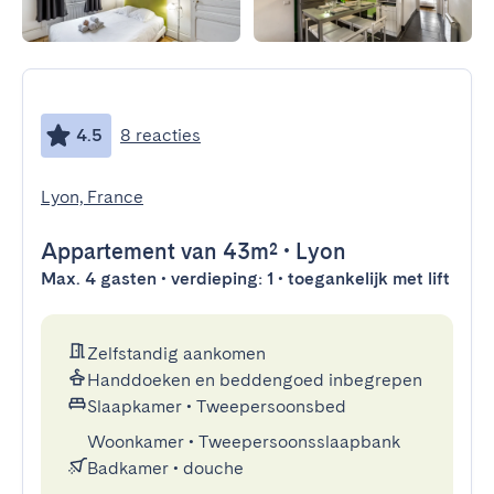
4.5
8 reacties
Lyon, France
Appartement
van 43m²
•
Lyon
Max. 4 gasten • verdieping: 1 • toegankelijk met lift
Zelfstandig aankomen
Handdoeken en beddengoed inbegrepen
Slaapkamer
•
Tweepersoonsbed
Woonkamer
•
Tweepersoonsslaapbank
Badkamer
•
douche