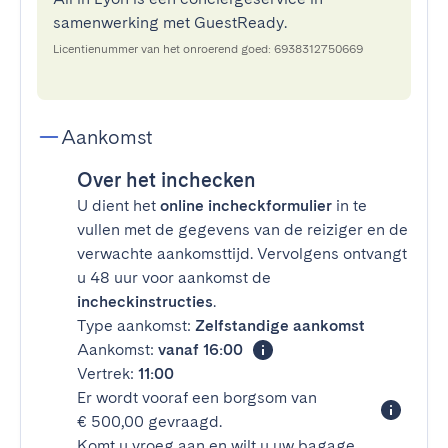
samenwerking met GuestReady.
Licentienummer van het onroerend goed: 6938312750669
Aankomst
Over het inchecken
U dient het
online incheckformulier
in te
vullen met de gegevens van de reiziger en de
verwachte aankomsttijd. Vervolgens ontvangt
u 48 uur voor aankomst de
incheckinstructies
.
Type aankomst:
Zelfstandige aankomst
Aankomst:
vanaf 16:00
Vertrek:
11:00
Er wordt vooraf een borgsom van
€ 500,00 gevraagd.
Komt u vroeg aan en wilt u uw bagage