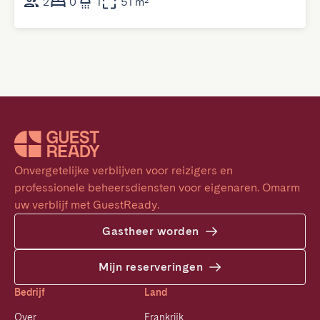
2
0
1
51 m²
Onvergetelijke verblijven voor reizigers en 
professionele beheersdiensten voor eigenaren. Omarm 
uw verblijf met GuestReady.
Gastheer worden
Mijn reserveringen
Bedrijf
Land
Over
Frankrijk