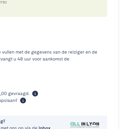
8780
e vullen met de gegevens van de reiziger en de
tvangt u 48 uur voor aankomst de
t
0,00 gevraagd.
opslaan?
ng?
 met ons op via de
Inbox
.