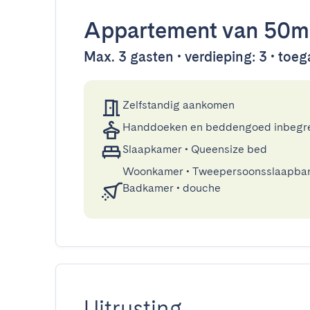
Appartement
van 50m
Max. 3 gasten • verdieping: 3 • toega
Zelfstandig aankomen
Handdoeken en beddengoed inbegr
Slaapkamer
•
Queensize bed
Woonkamer
•
Tweepersoonsslaapba
Badkamer
•
douche
Uitrusting