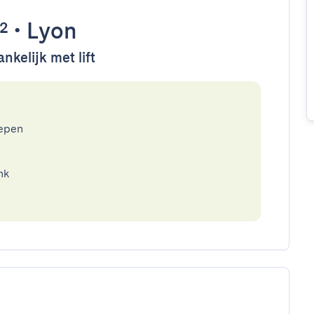
²
•
Lyon
nkelijk met lift
epen
nk