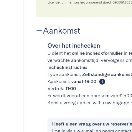
Licentienummer van het onroerend goed: 693861282
Aankomst
Over het inchecken
U dient het
online incheckformulier
in t
verwachte aankomsttijd. Vervolgens on
incheckinstructies
.
Type aankomst:
Zelfstandige aankoms
Aankomst:
vanaf 16:00
Vertrek:
11:00
Er wordt vooraf een borgsom van € 50
Komt u vroeg aan en wilt u uw bagage 
Heeft u een vraag over uw reserveri
Log in via uw e-mail en neem contact