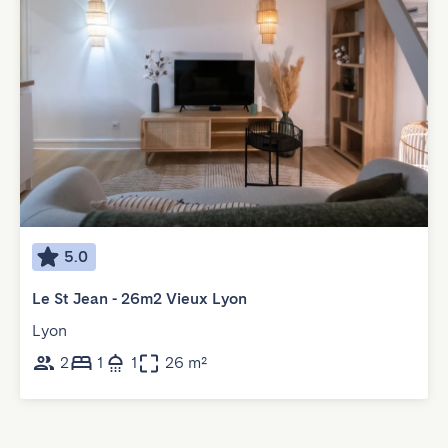
5.0
Le St Jean - 26m2 Vieux Lyon
Lyon
2
1
1
26 m²