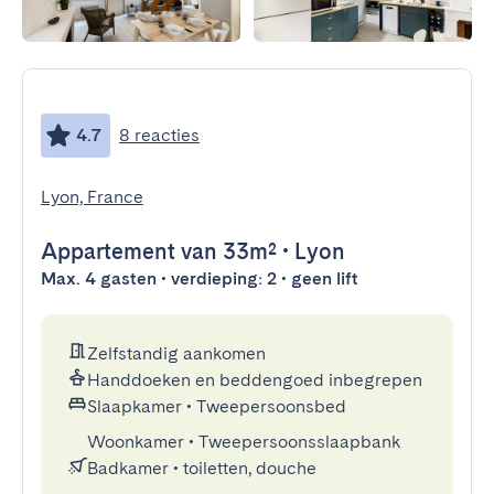
4.7
8 reacties
Lyon, France
Appartement
van 33m²
•
Lyon
Max. 4 gasten • verdieping: 2 • geen lift
Zelfstandig aankomen
Handdoeken en beddengoed inbegrepen
Slaapkamer
•
Tweepersoonsbed
Woonkamer
•
Tweepersoonsslaapbank
Badkamer
•
toiletten, douche