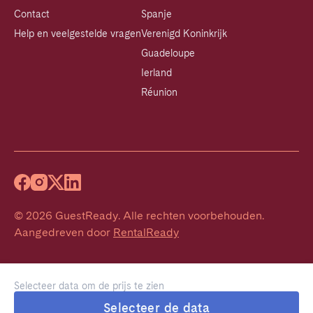
Contact
Spanje
Help en veelgestelde vragen
Verenigd Koninkrijk
Guadeloupe
Ierland
Réunion
©
2026
GuestReady
.
Alle rechten voorbehouden.
Aangedreven door
RentalReady
Selecteer data om de prijs te zien
Selecteer de data