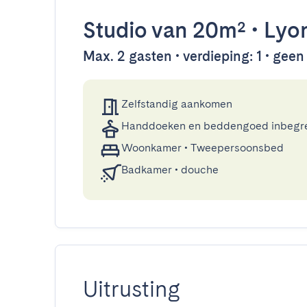
Studio
van 20m²
•
Lyo
Max. 2 gasten • verdieping: 1 • geen l
Zelfstandig aankomen
Handdoeken en beddengoed inbegr
Woonkamer
•
Tweepersoonsbed
Badkamer
•
douche
Uitrusting