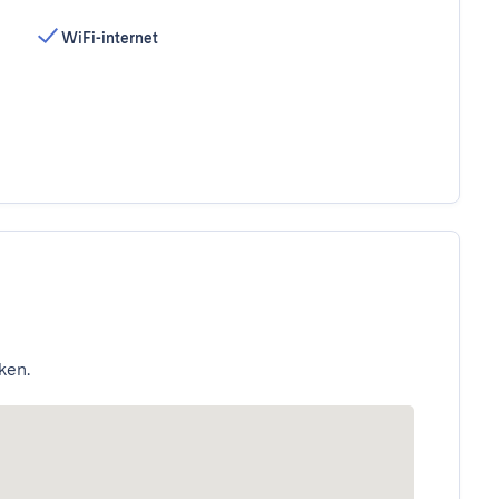
WiFi-internet
ken.