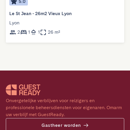
5.0
Le St Jean - 26m2 Vieux Lyon
Lyon
2
1
1
26 m²
Onvergetelijke verblijven voor reizigers en 
professionele beheersdiensten voor eigenaren. Omarm 
uw verblijf met GuestReady.
Gastheer worden