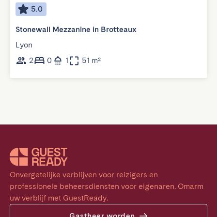
5.0
Stonewall Mezzanine in Brotteaux
Lyon
2
0
1
51 m²
Onvergetelijke verblijven voor reizigers en 
professionele beheersdiensten voor eigenaren. Omarm 
uw verblijf met GuestReady.
Gastheer worden