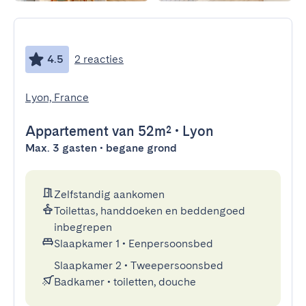
4.5
2 reacties
Lyon, France
Appartement
van 52m²
•
Lyon
Max. 3 gasten • begane grond
Zelfstandig aankomen
Toilettas, handdoeken en beddengoed
inbegrepen
Slaapkamer 1
•
Eenpersoonsbed
Slaapkamer 2
•
Tweepersoonsbed
Badkamer
•
toiletten, douche