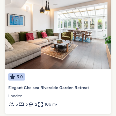
5.0
Elegant Chelsea Riverside Garden Retreat
London
5
3
2
106 m²