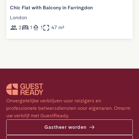
Chic Flat with Balcony in Farringdon
London
2
1
1
47 m²
Onvergetelijke verblijven voor reizigers en 
professionele beheersdiensten voor eigenaren. Omarm 
uw verblijf met GuestReady.
Gastheer worden