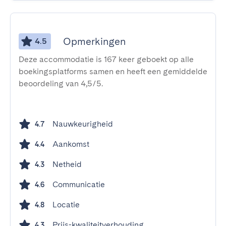
Opmerkingen
4.5
Deze accommodatie is 167 keer geboekt op alle
boekingsplatforms samen en heeft een gemiddelde
beoordeling van 4,5/5.
Nauwkeurigheid
4.7
Aankomst
4.4
Netheid
4.3
Communicatie
4.6
Locatie
4.8
Prijs-kwaliteitverhouding
4.3