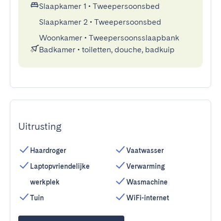
Slaapkamer 1
•
Tweepersoonsbed
Slaapkamer 2
•
Tweepersoonsbed
Woonkamer
•
Tweepersoonsslaapbank
Badkamer
•
toiletten, douche, badkuip
Uitrusting
Haardroger
Vaatwasser
Laptopvriendelijke
Verwarming
werkplek
Wasmachine
Tuin
WiFi-internet