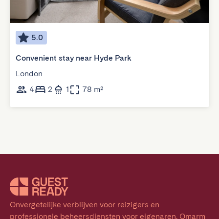
5.0
Convenient stay near Hyde Park
London
4
2
1
78 m²
Onvergetelijke verblijven voor reizigers en 
professionele beheersdiensten voor eigenaren. Omarm 