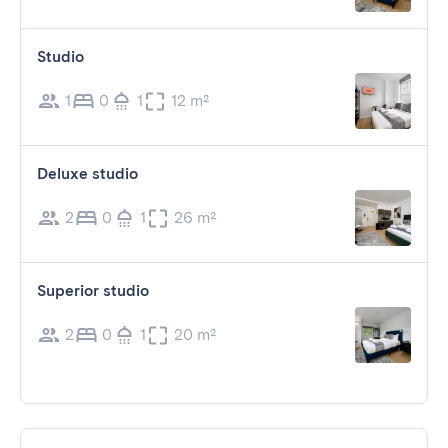
Studio
1
0
1
12 m²
Deluxe studio
2
0
1
26 m²
Superior studio
2
0
1
20 m²