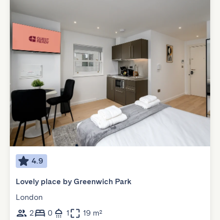
4.9
Lovely place by Greenwich Park
London
2
0
1
19 m²