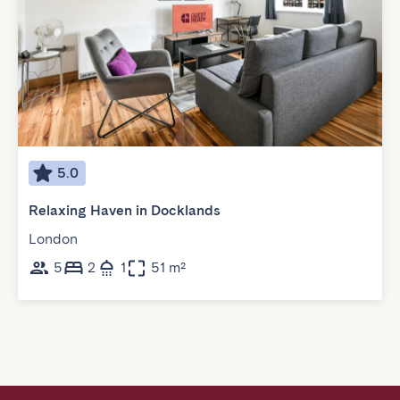
5.0
Relaxing Haven in Docklands
London
5
2
1
51 m²