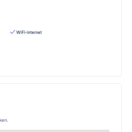
WiFi-internet
ken.