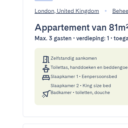
London, United Kingdom
Behee
Appartement
van 81m
Max. 3 gasten • verdieping: 1 • toega
Zelfstandig aankomen
Toilettas, handdoeken en beddengo
Slaapkamer 1
•
Eenpersoonsbed
Slaapkamer 2
•
King size bed
Badkamer
•
toiletten, douche