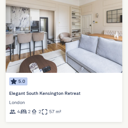
5.0
Elegant South Kensington Retreat
London
4
2
2
57 m²