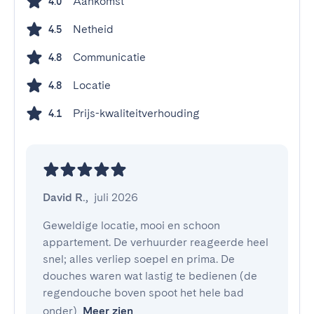
Aankomst
4.0
Netheid
4.5
Communicatie
4.8
Locatie
4.8
Prijs-kwaliteitverhouding
4.1
David R.
,
juli 2026
Geweldige locatie, mooi en schoon 
appartement. De verhuurder reageerde heel 
snel; alles verliep soepel en prima. De 
douches waren wat lastig te bedienen (de 
regendouche boven spoot het hele bad 
onder)
Meer zien