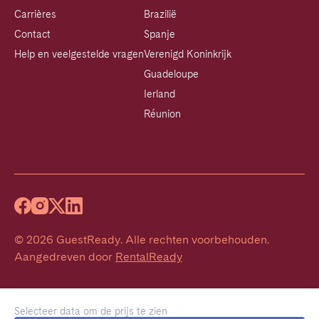
Carrières
Brazilië
Contact
Spanje
Help en veelgestelde vragen
Verenigd Koninkrijk
Guadeloupe
Ierland
Réunion
©
2026
GuestReady
.
Alle rechten voorbehouden.
Aangedreven door
RentalReady
Selecteer data om de prijs te zien