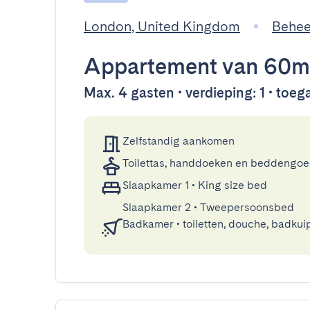
London, United Kingdom
Behee
Appartement
van 60m
Max. 4 gasten • verdieping: 1 • toega
Zelfstandig aankomen
Toilettas, handdoeken en beddengo
Slaapkamer 1
•
King size bed
Slaapkamer 2
•
Tweepersoonsbed
Badkamer
•
toiletten, douche, badkui