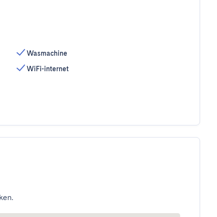
Wasmachine
WiFi-internet
ken.