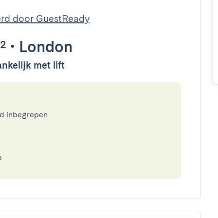
rd door GuestReady
²
•
London
nkelijk met lift
ed inbegrepen
p