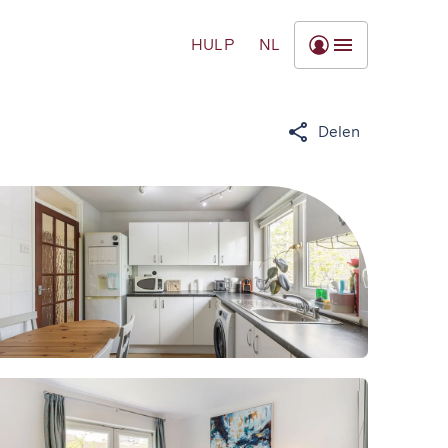
HULP
NL
Delen