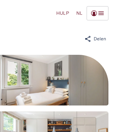
HULP
NL
Delen