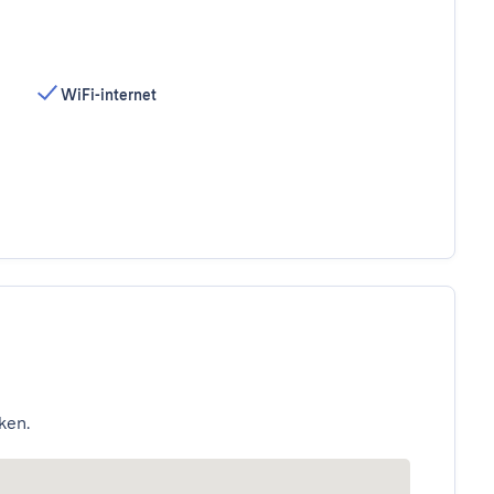
WiFi-internet
ken.