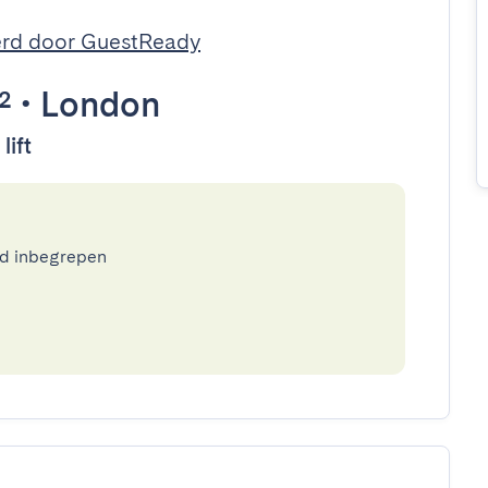
rd door GuestReady
²
•
London
lift
ed inbegrepen