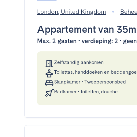
London, United Kingdom
Behee
Appartement
van 35m
Max. 2 gasten • verdieping: 2 • geen 
Zelfstandig aankomen
Toilettas, handdoeken en beddengo
Slaapkamer
•
Tweepersoonsbed
Badkamer
•
toiletten, douche