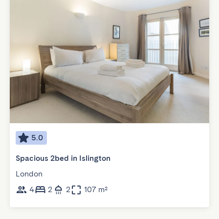
5.0
Spacious 2bed in Islington
London
4
2
2
107 m²