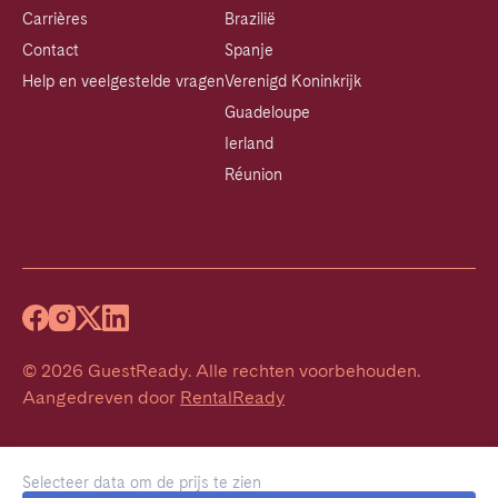
Carrières
Brazilië
Contact
Spanje
Help en veelgestelde vragen
Verenigd Koninkrijk
Guadeloupe
Ierland
Réunion
©
2026
GuestReady
.
Alle rechten voorbehouden.
Aangedreven door
RentalReady
Selecteer data om de prijs te zien