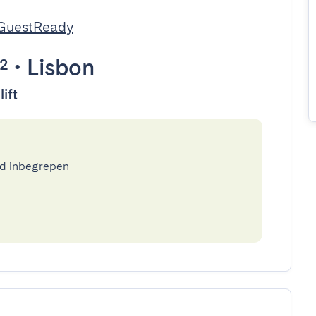
 GuestReady
²
•
Lisbon
ift
ed inbegrepen