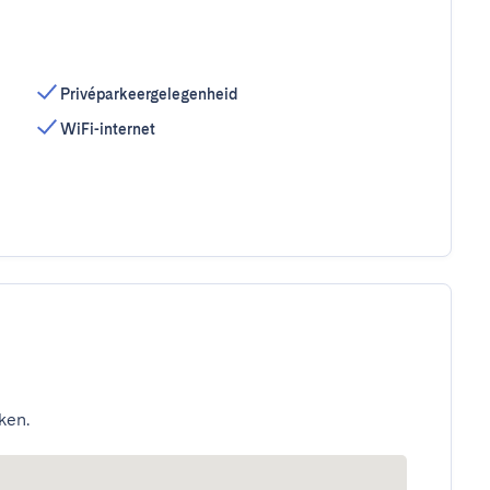
Privéparkeergelegenheid
WiFi-internet
ken.