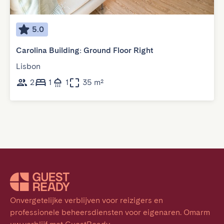
5.0
Carolina Building: Ground Floor Right
Lisbon
2
1
1
35 m²
Onvergetelijke verblijven voor reizigers en 
professionele beheersdiensten voor eigenaren. Omarm 