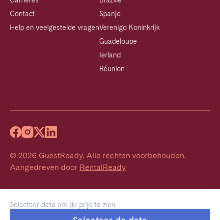
Carrières
Brazilië
Contact
Spanje
Help en veelgestelde vragen
Verenigd Koninkrijk
Guadeloupe
Ierland
Réunion
©
2026
GuestReady
.
Alle rechten voorbehouden.
Aangedreven door
RentalReady
Selecteer data om de prijs te zien