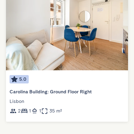
5.0
Carolina Building: Ground Floor Right
Lisbon
2
1
1
35 m²