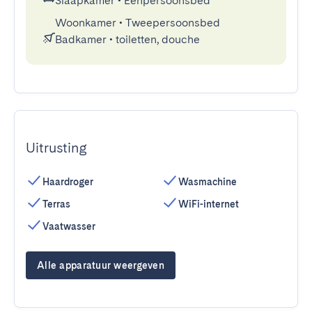
Slaapkamer
•
Eenpersoonsbed
Woonkamer
•
Tweepersoonsbed
Badkamer
•
toiletten, douche
Uitrusting
Haardroger
Wasmachine
Terras
WiFi-internet
Vaatwasser
Alle apparatuur weergeven