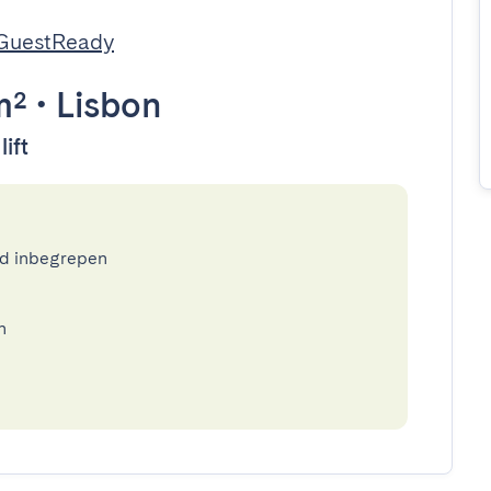
 GuestReady
m²
•
Lisbon
lift
ed inbegrepen
n