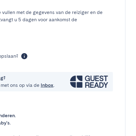
e vullen met de gegevens van de reiziger en de
tvangt u 5 dagen voor aankomst de
t
opslaan?
ng?
 met ons op via de
Inbox
.
inderen
.
by's
.