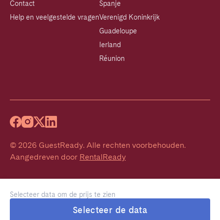
Contact
Spanje
Help en veelgestelde vragen
Verenigd Koninkrijk
Guadeloupe
Ierland
Réunion
©
2026
GuestReady
.
Alle rechten voorbehouden.
Aangedreven door
RentalReady
Selecteer data om de prijs te zien
Selecteer de data