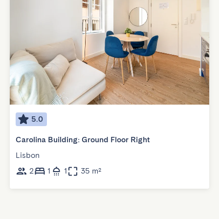
5.0
Carolina Building: Ground Floor Right
Lisbon
2
1
1
35 m²