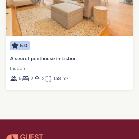
5.0
A secret penthouse in Lisbon
Lisbon
5
2
2
138 m²