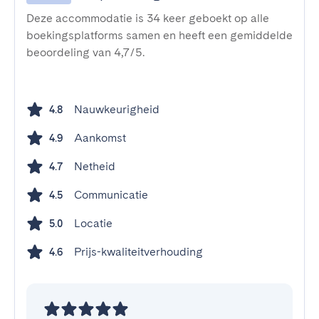
Deze accommodatie is 34 keer geboekt op alle
boekingsplatforms samen en heeft een gemiddelde
beoordeling van 4,7/5.
Nauwkeurigheid
4.8
Aankomst
4.9
Netheid
4.7
Communicatie
4.5
Locatie
5.0
Prijs-kwaliteitverhouding
4.6