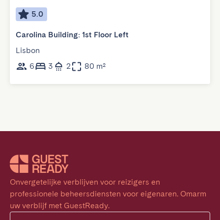
5.0
Carolina Building: 1st Floor Left
Lisbon
6
3
2
80 m²
Onvergetelijke verblijven voor reizigers en 
professionele beheersdiensten voor eigenaren. Omarm 
uw verblijf met GuestReady.