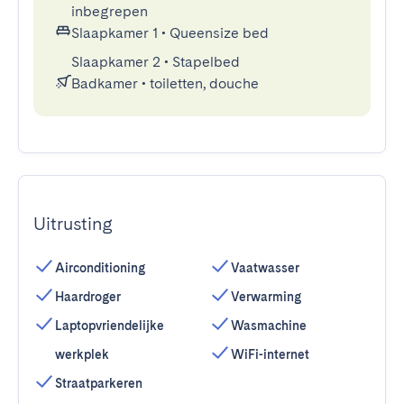
inbegrepen
Slaapkamer 1
•
Queensize bed
Slaapkamer 2
•
Stapelbed
Badkamer
•
toiletten, douche
Uitrusting
Airconditioning
Vaatwasser
Haardroger
Verwarming
Laptopvriendelijke
Wasmachine
werkplek
WiFi-internet
Straatparkeren