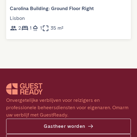
Carolina Building: Ground Floor Right
Lisbon
2
1
1
35 m²
Onvergetelijke verblijven voor reizigers en 
professionele beheersdiensten voor eigenaren. Omarm 
uw verblijf met GuestReady.
Gastheer worden